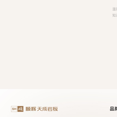
温
知
品