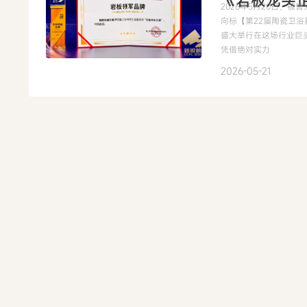
《岩板龙头
2026年5月20日，被
向标【第22届陶瓷卫
盛大举行在这场行业巨
凭借绝对实力
2026-05-21
2026开发者
岩板x广州
品走进当代
非遗，不止于陈列，而
达，而应走向产品。在
遗产更多以“被观看”的
录、被反复讨论，承载
2026-05-19