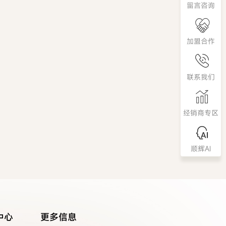
留言咨询
2026-03-10
查看详情
→
加盟合作
聚核·创变 | 顺辉品牌2026新
年工作培训圆满完成
联系我们
骏马启新，旧岁已展千重锦新岁序开，天成再进百尺
竿为使顺辉品牌全员迅速收心定气做好2026年工作规
划，明确工作重点在2月28日-3月1日，顺辉品牌倾情
经销商专区
打造了为期3
2026-03-05
查看详情
→
顺辉AI
中心
更多信息