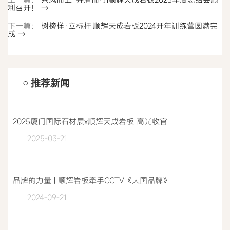
利召开！ →
下一篇：
树榜样·立标杆|顺辉天成岩板2024开年训练营圆满完
成 →
○ 推荐新闻
2025厦门国际石材展x顺辉天成岩板 高光收官
2025-03-21
品牌的力量 | 顺辉岩板牵手CCTV《大国品牌》
2024-09-21