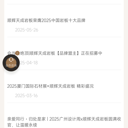
顺辉天成岩板荣膺2025中国岩板十大品牌
2025-05-26
会当凌绝顶|顺辉天成岩板【品牌盟主】正在招募中
2025-04-18
合作咨询
2025厦门国际石材展×顺辉天成岩板 精彩盛况
2025-03-16
亲爱同行・归处是家 | 2025广州设计周x顺辉天成岩板圆满收
官，让温暖永续