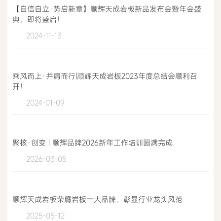
【自信自立·势启新章】顺辉天成岩板新品发布会暨年会盛
典，即将盛启！
2024-11-13
乘风而上·并肩而行|顺辉天成岩板2023年度总结会顺利召
开！
2024-01-09
聚核·创变 | 顺辉品牌2026新年工作培训圆满完成
2026-03-05
顺辉天成岩板荣膺岩板十大品牌，彰显行业龙头风范
2025-05-12