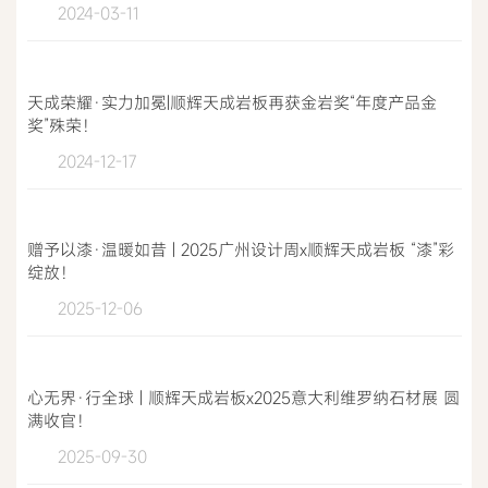
2024-03-11
天成荣耀·实力加冕|顺辉天成岩板再获金岩奖“年度产品金
奖”殊荣！
2024-12-17
赠予以漆·温暖如昔 | 2025广州设计周x顺辉天成岩板 “漆”彩
绽放！
2025-12-06
心无界·行全球 | 顺辉天成岩板x2025意大利维罗纳石材展 圆
满收官！
2025-09-30