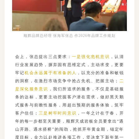
顺辉品牌总经理 张海军张总 作2026年品牌工作规划
会上，张总提出三点要求：
一是强化危机意识
，认清
行业发展趋势，摒弃固有思维定式，主动求变，更要
牢记
机会永远属于有准备的人
，以充分的准备和敏锐
的洞察，在激烈市场竞争中抢占先机、把握主动；
二
是深化服务意识
，我们所追求的服务，不仅是基础服
务的达标，更要主动挖掘客户潜在需求，做好黑天鹅
式服务与前瞻性服务，用超出预期的服务体验，筑牢
客户信任；
三是树牢时间意识
，一年之计在于春，开
年的每一步都至关重要，顺辉天成岩板全员要拿出“遇
山开路、遇水搭桥”的闯劲，抢抓开年黄金期，锚定年
度目标，全力以赴推进各项工作，坚决拿下新年第一