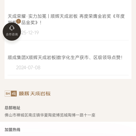
天成荣耀·实力加冕 | 顺辉天成岩板 再度荣膺金岩奖《年度
岩板产品金奖》！
2025-12-19
合作咨询
顺成集团X顺辉天成岩板|数字化生产获市、区级领导点赞！
2024-07-08
总部地址
佛山市禅城区南庄镇华夏陶瓷博览城陶博一路十一座
加盟热线